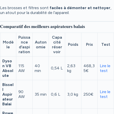
Les brosses et filtres sont
faciles à démonter et nettoyer
,
un atout pour la durabilité de l’appareil.
Comparatif des meilleurs aspirateurs balais
Puissa
Capa
Modè
nce
Auton
cité
Poids
Prix
Test
le
d’aspi
omie
réser
ration
voir
Dyso
n V8
115
40
2,63
468,3
Lire le
0,54 L
Absol
AW
min
kg
5€
test
ute
Bissel
l
90
Lire le
Aspir
35 min
0,6 L
3,0 kg
250€
AW
test
ateur
Balai
Rowe