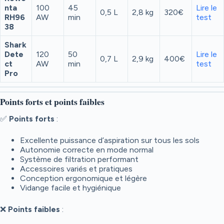
nta
100
45
Lire le
0,5 L
2,8 kg
320€
RH96
AW
min
test
38
Shark
Dete
120
50
Lire le
0,7 L
2,9 kg
400€
ct
AW
min
test
Pro
Points forts et points faibles
✅
Points forts
:
Excellente puissance d’aspiration sur tous les sols
Autonomie correcte en mode normal
Système de filtration performant
Accessoires variés et pratiques
Conception ergonomique et légère
Vidange facile et hygiénique
❌
Points faibles
: