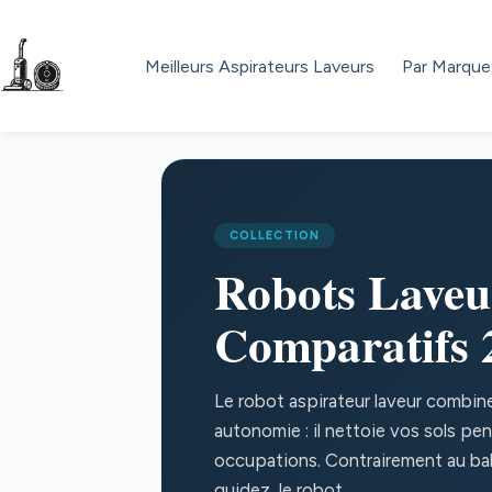
Passer
au
contenu
Meilleurs Aspirateurs Laveurs
Par Marque
COLLECTION
Robots Laveu
Comparatifs 
Le robot aspirateur laveur combine
autonomie : il nettoie vos sols p
occupations. Contrairement au bal
guidez, le robot...