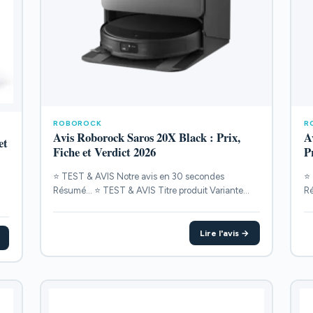
ROBOROCK
R
Avis Roborock Saros 20X Black : Prix,
A
et
Fiche et Verdict 2026
P
⭐ TEST & AVIS Notre avis en 30 secondes
⭐ 
Résumé... ⭐ TEST & AVIS Titre produit Variante
Ré
POINTS...
PO
Lire l'avis →