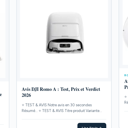
R
A
P
Avis DJI Romo A : Test, Prix et Verdict
e
2026
⭐ 
Ré
⭐ TEST & AVIS Notre avis en 30 secondes
PO
Résumé... ⭐ TEST & AVIS Titre produit Variante
POINTS...
Lire l'avis →