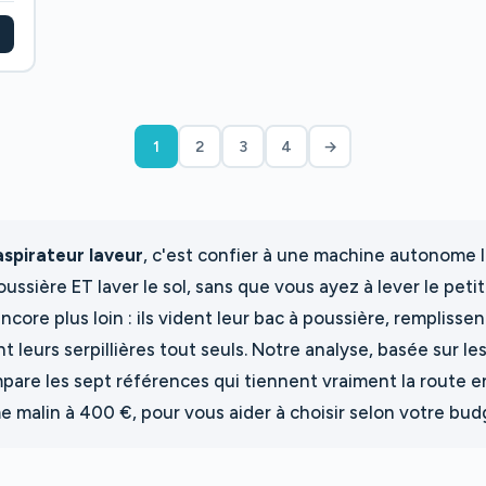
1
2
3
4
→
aspirateur laveur
, c'est confier à une machine autonome l
poussière ET laver le sol, sans que vous ayez à lever le pet
core plus loin : ils vident leur bac à poussière, remplissen
t leurs serpillières tout seuls. Notre analyse, basée sur le
ompare les sept références qui tiennent vraiment la route
 malin à 400 €, pour vous aider à choisir selon votre budg