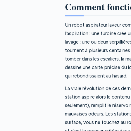
Comment fonctio
Un robot aspirateur laveur co
l'aspiration : une turbine crée
lavage : une ou deux serpillière
tournent à plusieurs centaines 
tomber dans les escaliers, la m
dessine une carte précise du l
qui rebondissaient au hasard.
La vraie révolution de ces derni
station aspire alors le conten
seulement), remplit le réservoir 
mauvaises odeurs. Les stations
surface, vous ne touchez au ro
et c'est le premier critère à reg