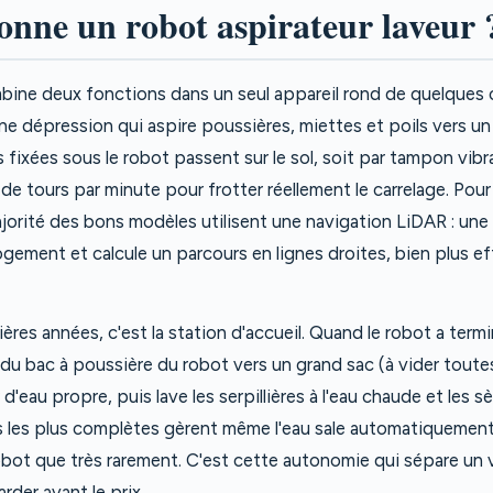
nne un robot aspirateur laveur 
mbine deux fonctions dans un seul appareil rond de quelques 
 une dépression qui aspire poussières, miettes et poils vers un
s fixées sous le robot passent sur le sol, soit par tampon vibra
de tours par minute pour frotter réellement le carrelage. Pou
ajorité des bons modèles utilisent une navigation LiDAR : une t
ogement et calcule un parcours en lignes droites, bien plus e
ères années, c'est la station d'accueil. Quand le robot a terminé
u du bac à poussière du robot vers un grand sac (à vider tout
d'eau propre, puis lave les serpillières à l'eau chaude et les sè
 les plus complètes gèrent même l'eau sale automatiquement.
bot que très rarement. C'est cette autonomie qui sépare un v
arder avant le prix.