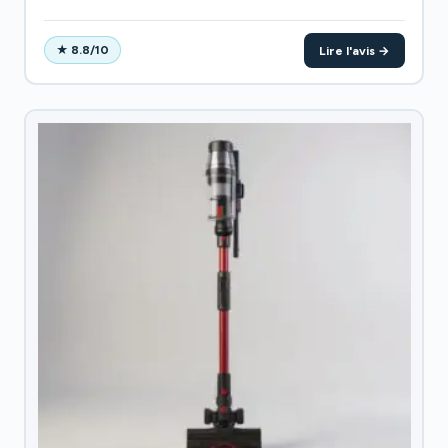
automatiqueLavage...
Lire l'avis →
★ 8.8/10