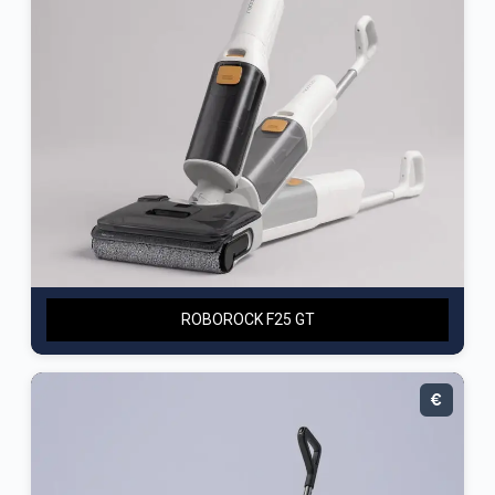
ROBOROCK F25 GT
€