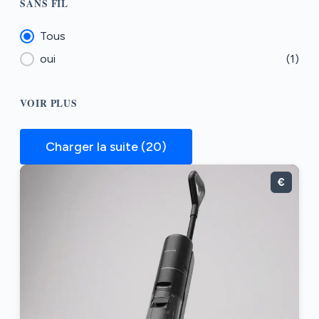
SANS FIL
Sans fil
Tous
oui
(1)
VOIR PLUS
Charger la suite (20)
€