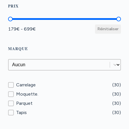
PRIX
Prix
179€ - 699€
Réinitialiser
MARQUE
Marque
Marque
Type de sol
Carrelage
(30)
Moquette.
(30)
Parquet
(30)
Tapis
(30)