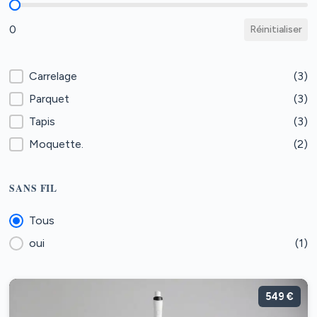
Autonomie
0
Réinitialiser
Type de sol
Carrelage
(3)
Parquet
(3)
Tapis
(3)
Moquette.
(2)
SANS FIL
Sans fil
Tous
oui
(1)
549 €