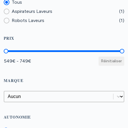
Type aspirateurs laveur
Tous
Aspirateurs Laveurs
(1)
Robots Laveurs
(1)
PRIX
Prix
549€ - 749€
Réinitialiser
MARQUE
Marque
Marque
AUTONOMIE