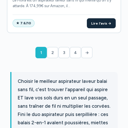
Le Mova est un aspirateur laveur sans fil qui mérite qu'on s'y
attarde. À 174,99€ sur Amazon, il...
Lire l'avis →
★ 7.6/10
1
2
3
4
→
Choisir le meilleur aspirateur laveur balai
sans fil, c'est trouver l'appareil qui aspire
ET lave vos sols durs en un seul passage,
sans traîner de fil ni multiplier les corvées.
Fini le duo aspirateur puis serpillière : ces
balais 2-en-1 avalent poussières, miettes