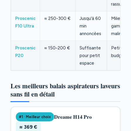
rassurant
Proscenic
≈ 250-300 €
Jusqu'à 60
Milieu de
F10 Ultra
min
gamme
annoncées
malin
Proscenic
≈ 150-200 €
Suffisante
Petit
P20
pour petit
budget
espace
Les meilleurs balais aspirateurs laveurs
sans fil en détail
Dreame H14 Pro
#1 · Meilleur choix
≈ 369 €