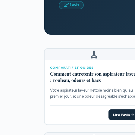
91 avis
🧹
COMPARATIF ET GUIDES
Comment entretenir son aspirateur lave
: rouleau, odeurs et bacs
Votre aspirateur laveur nettoie moins bien qu'au
premier jour, et une odeur désagréable s'échapp
dès que vous l'allumez...
Lire l'avis →