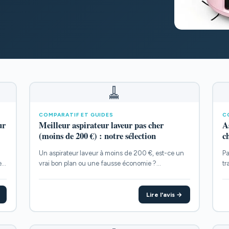
🧹
COMPARATIF ET GUIDES
C
ur
Meilleur aspirateur laveur pas cher
A
(moins de 200 €) : notre sélection
ch
Un aspirateur laveur à moins de 200 €, est-ce un
Pa
e
vrai bon plan ou une fausse économie ?...
tr
les
Lire l'avis →