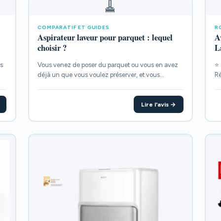
🧹
COMPARATIF ET GUIDES
R
Aspirateur laveur pour parquet : lequel
A
choisir ?
L
s
Vous venez de poser du parquet ou vous en avez
⭐ 
déjà un que vous voulez préserver, et vous...
Ré
PO
Lire l'avis →