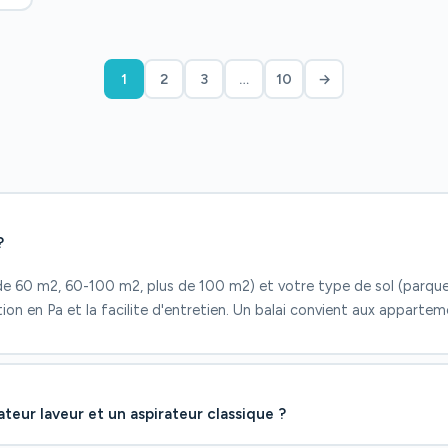
1
2
3
…
10
→
?
de 60 m2, 60-100 m2, plus de 100 m2) et votre type de sol (parqu
tion en Pa et la facilite d'entretien. Un balai convient aux appart
ateur laveur et un aspirateur classique ?