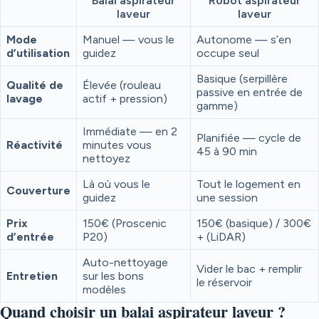
Balai aspirateur
Robot aspirateur
laveur
laveur
Mode
Manuel — vous le
Autonome — s’en
d’utilisation
guidez
occupe seul
Basique (serpillère
Qualité de
Élevée (rouleau
passive en entrée de
lavage
actif + pression)
gamme)
Immédiate — en 2
Planifiée — cycle de
Réactivité
minutes vous
45 à 90 min
nettoyez
Là où vous le
Tout le logement en
Couverture
guidez
une session
Prix
150€ (Proscenic
150€ (basique) / 300€
d’entrée
P20)
+ (LiDAR)
Auto-nettoyage
Vider le bac + remplir
Entretien
sur les bons
le réservoir
modèles
Quand choisir un balai aspirateur laveur ?