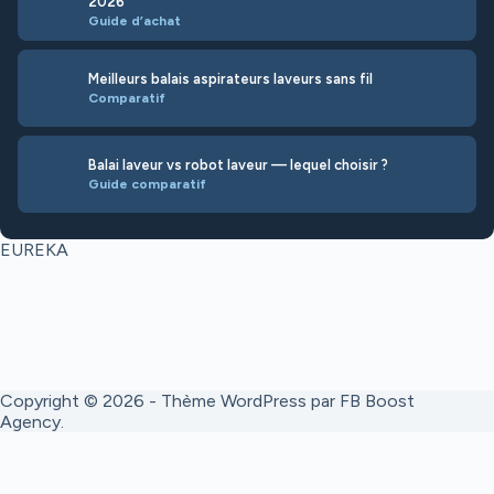
2026
Guide d’achat
Meilleurs balais aspirateurs laveurs sans fil
Comparatif
Balai laveur vs robot laveur — lequel choisir ?
Guide comparatif
EUREKA
Copyright © 2026 - Thème WordPress par
FB Boost
Agency
.
En tant que Partenaire Amazon, je réalise un bénéfice sur les achats
remplissant les conditions requises. Cela ne change pas le prix que vous
payez.