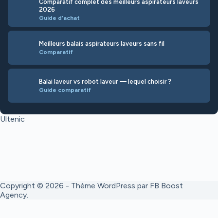
Comparatif complet des meilleurs aspirateurs laveurs
2026
Guide d’achat
Meilleurs balais aspirateurs laveurs sans fil
Comparatif
Balai laveur vs robot laveur — lequel choisir ?
Guide comparatif
Ultenic
Copyright © 2026 - Thème WordPress par
FB Boost
Agency
.
En tant que Partenaire Amazon, je réalise un bénéfice sur les achats
remplissant les conditions requises. Cela ne change pas le prix que vous