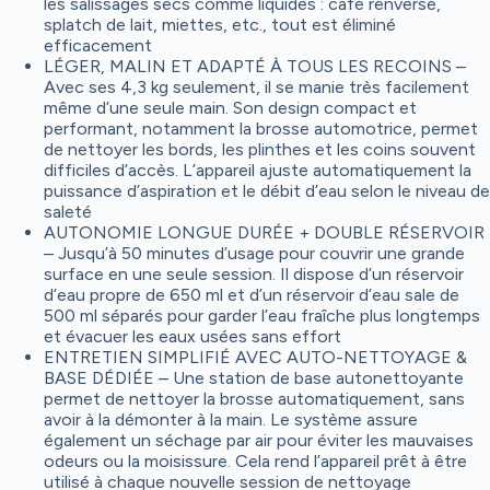
les salissages secs comme liquides : café renversé,
splatch de lait, miettes, etc., tout est éliminé
efficacement
LÉGER, MALIN ET ADAPTÉ À TOUS LES RECOINS –
Avec ses 4,3 kg seulement, il se manie très facilement
même d’une seule main. Son design compact et
performant, notamment la brosse automotrice, permet
de nettoyer les bords, les plinthes et les coins souvent
difficiles d’accès. L’appareil ajuste automatiquement la
puissance d’aspiration et le débit d’eau selon le niveau de
saleté
AUTONOMIE LONGUE DURÉE + DOUBLE RÉSERVOIR
– Jusqu’à 50 minutes d’usage pour couvrir une grande
surface en une seule session. Il dispose d’un réservoir
d’eau propre de 650 ml et d’un réservoir d’eau sale de
500 ml séparés pour garder l’eau fraîche plus longtemps
et évacuer les eaux usées sans effort
ENTRETIEN SIMPLIFIÉ AVEC AUTO-NETTOYAGE &
BASE DÉDIÉE – Une station de base autonettoyante
permet de nettoyer la brosse automatiquement, sans
avoir à la démonter à la main. Le système assure
également un séchage par air pour éviter les mauvaises
odeurs ou la moisissure. Cela rend l’appareil prêt à être
utilisé à chaque nouvelle session de nettoyage