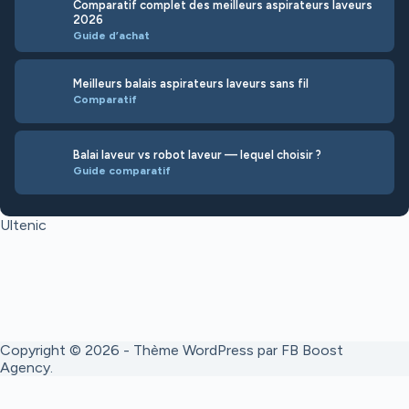
Comparatif complet des meilleurs aspirateurs laveurs
2026
Guide d’achat
Meilleurs balais aspirateurs laveurs sans fil
Comparatif
Balai laveur vs robot laveur — lequel choisir ?
Guide comparatif
Ultenic
Copyright © 2026 - Thème WordPress par
FB Boost
Agency
.
En tant que Partenaire Amazon, je réalise un bénéfice sur les achats
remplissant les conditions requises. Cela ne change pas le prix que vous